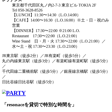
東京都千代田区丸ノ内2-7-3 東京ビル TOKIA 2F
Tel 050-3628-8526
【LUNCH】11:30〜14:30（L.O.14:00）
【CAFE】14:00〜16:30（L.O.16:00）※土・日・祝のみ
営業
【DINNER】17:30〜22:00 ※21:00 L.O.
Restaurant 17:30〜22:00（L.O.21:00）
Wine Stand 日・月・火 17:30〜22:00（L.O.21:00）／
水〜土・祝 17:30〜23:30（L.O.23:00）
JR東京駅
（
徒歩2分
）
／JR有楽町
（
徒歩5分
）
／
丸の内線東京駅
（
徒歩3分
）
／有楽町線有楽町駅
（
徒歩5分
）
／
千代田線二重橋前駅
（
徒歩5分
）
／銀座線京橋駅
（
徒歩5分
）
／
日比谷線日比谷駅
（
徒歩5分
）
「resonaceを貸切で特別な時間を」