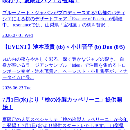
味わう、夏限定パフェが登場！
ブルーノート・ジャパンがプロデュースする7店舗のパティ
シエによる桃のデザートフェア「Essence of Peach」が開催
中。 resonanceでは、山梨県「宝桃園」の桃を贅沢...
2026.07.01 Wed
【EVENT】池本茂貴 (tb) × 小川晋平 (b) Duo (8/5)
丸の内の夜をやさしく彩る、深く豊かなジャズの響き。 自
身が率いるラージアンサンブル「isles」で注目を集めるトロ
ンボーン奏者・池本茂貴と、ベーシスト・小川晋平がディナ
ータイムに登...
2026.06.23 Tue
7月1日(水)より「桃の冷製カッペリーニ」提供開
始！
夏限定の人気スペシャリテ「桃の冷製カッペリーニ」が今年
も登場！ 7月1日(水)より提供スタートいたします。 山梨県