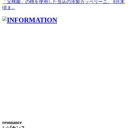
「宝桃園」の桃を使用した当店の冷製カッペリーニ。 8月末
頃ま...
resonance
レゾナンス