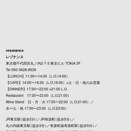
resonance
レゾナンス
東京都千代田区丸ノ内2-7-3 東京ビル TOKIA 2F
Tel 050-3628-8526
【LUNCH】11:30〜14:30（L.O.14:00）
【CAFE】14:00〜16:30（L.O.16:00）※土・日・祝のみ営業
【DINNER】17:30〜22:00 ※21:00 L.O.
Restaurant 17:30〜22:00（L.O.21:00）
Wine Stand 日・月・火 17:30〜22:00（L.O.21:00）／
水〜土・祝 17:30〜23:30（L.O.23:00）
JR東京駅
（
徒歩2分
）
／JR有楽町
（
徒歩5分
）
／
丸の内線東京駅
（
徒歩3分
）
／有楽町線有楽町駅
（
徒歩5分
）
／