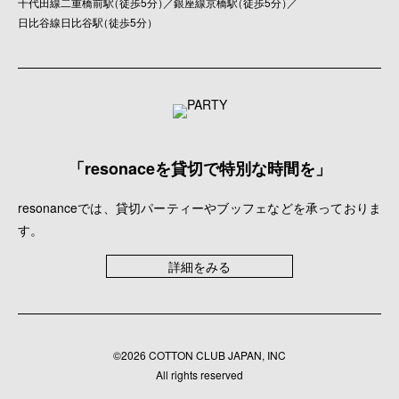
千代田線二重橋前駅
（
徒歩5分
）
／銀座線京橋駅
（
徒歩5分
）
／
日比谷線日比谷駅
（
徒歩5分
）
「resonaceを貸切で特別な時間を」
resonanceでは、貸切パーティーやブッフェなどを承っておりま
す。
詳細をみる
©2026 COTTON CLUB JAPAN, INC
All rights reserved